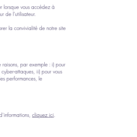
teur lorsque vous accédez à
 de l’utilisateur.
er la convivialité de notre site
 raisons, par exemple : i) pour
s cyber-attaques, ii) pour vous
 les performances, le
 d'informations,
cliquez ici
.